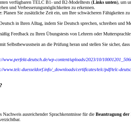
unten verfügbaren TELC B1- und B2-Modelltests (
Links unten
), um u
stehen und Verbesserungsmöglichkeiten zu erkennen.
e
: Planen Sie zusätzliche Zeit ein, um Ihre schwächeren Fähigkeiten z
e Deutsch in Ihren Alltag, indem Sie Deutsch sprechen, schreiben und M
mäßig Feedback zu Ihren Übungstests von Lehrern oder Muttersprachler
it Selbstbewusstsein an die Prüfung heran und stellen Sie sicher, dass S
s://www.perfekt-deutsch.de/wp-content/uploads/2023/10/10001201_50
s://www.telc-duesseldorf.info/_downloads/certificates/telc/pdf/telc-deut
?
ls Nachweis ausreichender Sprachkenntnisse für die
Beantragung der
erzichtbar.